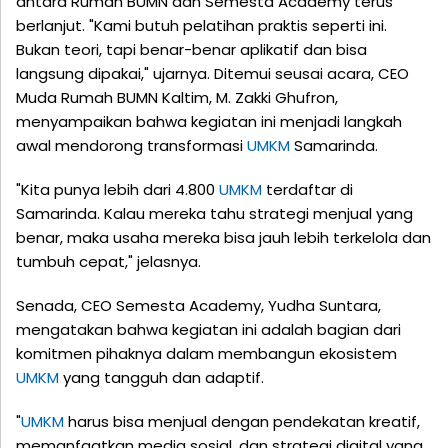
antara Rumah BUMN dan Semesta Academy terus
berlanjut. "Kami butuh pelatihan praktis seperti ini.
Bukan teori, tapi benar-benar aplikatif dan bisa
langsung dipakai," ujarnya. Ditemui seusai acara, CEO
Muda Rumah BUMN Kaltim, M. Zakki Ghufron,
menyampaikan bahwa kegiatan ini menjadi langkah
awal mendorong transformasi
UMKM
Samarinda.
"Kita punya lebih dari 4.800
UMKM
terdaftar di
Samarinda. Kalau mereka tahu strategi menjual yang
benar, maka usaha mereka bisa jauh lebih terkelola dan
tumbuh cepat," jelasnya.
Senada, CEO Semesta Academy, Yudha Suntara,
mengatakan bahwa kegiatan ini adalah bagian dari
komitmen pihaknya dalam membangun ekosistem
UMKM
yang tangguh dan adaptif.
"
UMKM
harus bisa menjual dengan pendekatan kreatif,
memanfaatkan media sosial, dan strategi digital yang