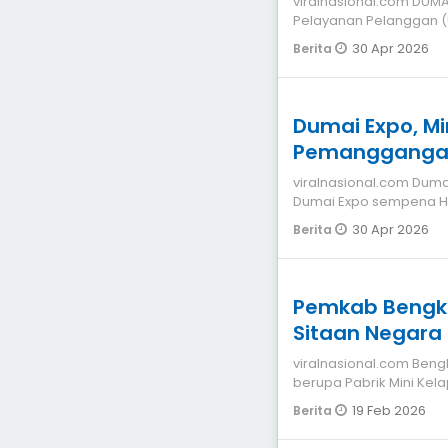
viralnasional.com DUMA
Pelayanan Pelanggan (
memeriahkan
30 Apr 2026
Berita
Dumai Expo, Mi
Pemanggangan
viralnasional.com Dumai Sudah beberapa hari terlaksana kegi
Dumai Expo sempena Har
selalu m
30 Apr 2026
Berita
Pemkab Bengkalis Rugi Rp30 Miliar, PKS
Sitaan Negara
Sepengatuhan
viralnasional.com Bengkalis Aset Pemerintah Kabupaten Bengkalis
berupa Pabrik Mini Kel
merupakan barang
19 Feb 2026
Berita