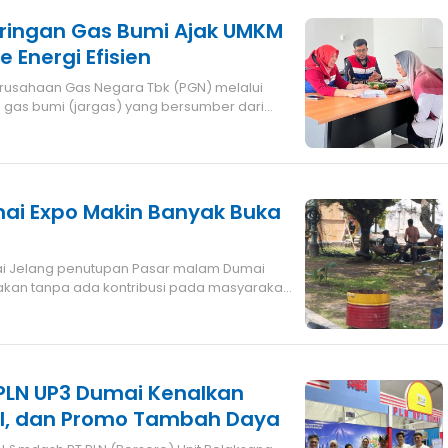
aringan Gas Bumi Ajak UMKM
e Energi Efisien
gas bumi (jargas) yang bersumber dari
i Expo Makin Banyak Buka
umai
akan tanpa ada kontribusi pada masyarakat
 PLN UP3 Dumai Kenalkan
al, dan Promo Tambah Daya