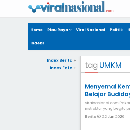
Home
Riau Raya
Viral Nasional
Politik
H
Indeks
Index Berita
+
tag
UMKM
Index Foto
+
Menyemai Kema
Belajar Budid
viralnasional.com Pekanbaru Mutmainah terlihat fo
instruktur yang begitu
(baglog).
22 Jun 2026
Berita