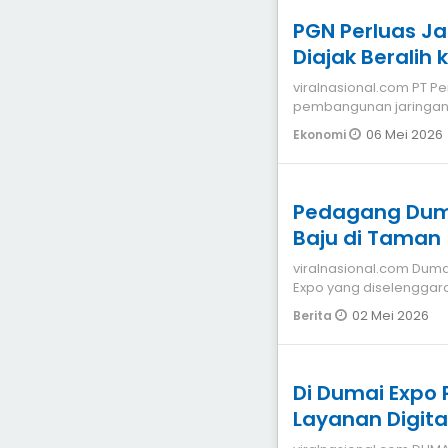
PGN Perluas J
Diajak Beralih k
viralnasional.com PT Perusahaan Gas Negara Tbk (PGN) melalui
pembangunan jaringan 
APBN Tahun 2025,
06 Mei 2026
Ekonomi
Pedagang Duma
Baju di Taman
viralnasional.com Dumai Jelang penutupan Pasar malam D
Expo yang diselenggar
Dumai dan Pem
02 Mei 2026
Berita
Di Dumai Expo
Layanan Digit