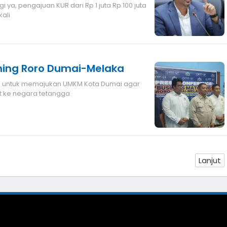
i ya, pengajuan KUR dari Rp 1 juta Rp 100 juta
ali
hing Roro Dumai-Melaka
kita untuk memajukan UMKM Kota Dumai agar
t ke negara tetangga.
Lanjut