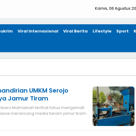
Kamis, 06 Agustus 2
ukrim
Viral Internasional
Viral Berita
Lifestyle
Sport
ndirian UMKM Serojo
aya Jamur Tiram
kus mengamati
 piawai merancang media tanam jamur tiram