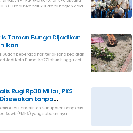
I &mdash PT PLN (Persero) Unit Pelaksana
UP3) Dumai kembali ikut ambil bagian dalam
ris Taman Bunga Dijadikan
 Ikan
atan
i Jadi Kota Dumai ke27 tahun hingga kini
 Disewakan tanpa
 Pemerintah
apa Sawit (PMKS) yang sebelumnya