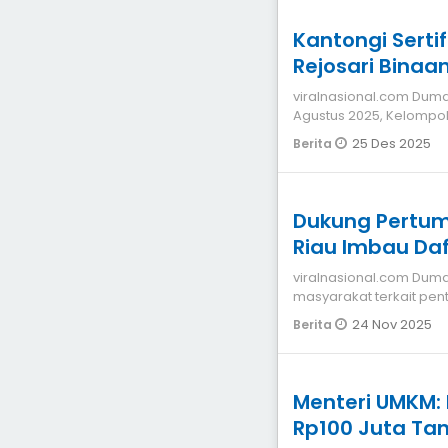
Kantongi Sertif
Rejosari Binaa
Kian Berkemb
viralnasional.com Dumai
Agustus 2025, Kelompok
Pertamina Dum
25 Des 2025
Berita
Dukung Pertu
Riau Imbau Da
viralnasional.com Dumai Untuk meningkatkan pemahaman
masyarakat terkait pen
Kementerian Hukum Ri
24 Nov 2025
Berita
Menteri UMKM:
Rp100 Juta Ta