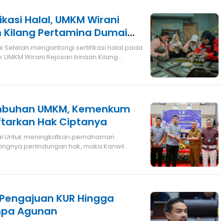
ikasi Halal, UMKM Wirani
n Kilang Pertamina Dumai
ang
 Setelah mengantongi sertifikasi halal pada
 UMKM Wirani Rejosari binaan Kilang
mbuhan UMKM, Kemenkum
ftarkan Hak Ciptanya
tingnya perlindungan hak, maka Kanwil
au
 Pengajuan KUR Hingga
npa Agunan