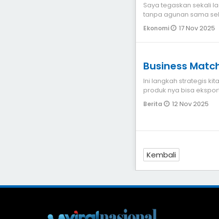
Saya tegaskan sekali lag
tanpa agunan sama sek
17 Nov 2025
Ekonomi
Business Matc
Ini langkah strategis 
produk nya bisa ekspor
12 Nov 2025
Berita
Kembali