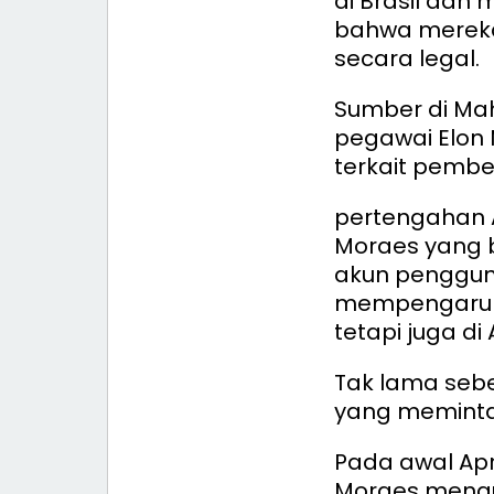
di Brasil dan
bahwa mereka
secara legal.
Sumber di Ma
pegawai Elon 
terkait pembe
pertengahan A
Moraes yang b
akun penggun
mempengaruhi 
tetapi juga di
Tak lama seb
yang meminta 
Pada awal Apr
Moraes mengu