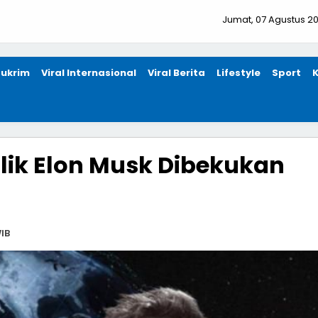
Jumat, 07 Agustus 2
ukrim
Viral Internasional
Viral Berita
Lifestyle
Sport
ilik Elon Musk Dibekukan
IB