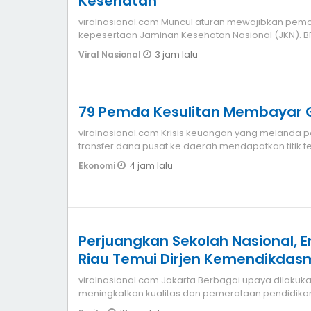
Kesehatan
viralnasional.com Muncul aturan mewajibkan pemohon surat izin mengemudi (SIM) aktif
kepesertaan Jaminan Kesehatan Nasional (JKN). B
3 jam lalu
Viral Nasional
79 Pemda Kesulitan Membayar G
viralnasional.com Krisis keuangan yang melanda pemerintah daerah karena minimnya
transfer dana pusat ke daerah mendapatkan titik t
4 jam lalu
Ekonomi
Perjuangkan Sekolah Nasional, 
Riau Temui Dirjen Kemendikda
viralnasional.com Jakarta Berbagai upaya dilakukan pemerintah daerah untuk
meningkatkan kualitas dan pemerataan pendidikan 