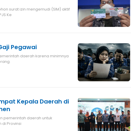
PJS Ke
aji Pegawai
erang.
Empat Kepala Daerah di
smen
di Provinsi