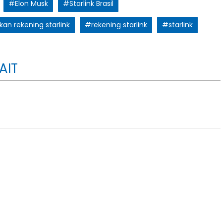
#Elon Musk
#Starlink Brasil
an rekening starlink
#rekening starlink
#starlink
AIT