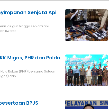
enyimpanan Senjata Api
lah swasta
KK Migas, PHR dan Polda
 Hulu Rokan (PHR) bersama Satuan
Migas) dan
epesertaan BPJS