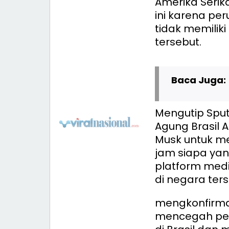
Amerika Serika
ini karena per
tidak memilik
tersebut.
Baca Juga:
Mengutip Spu
Agung Brasil 
Musk untuk m
jam siapa ya
platform medi
di negara ter
mengkonfirmas
mencegah per