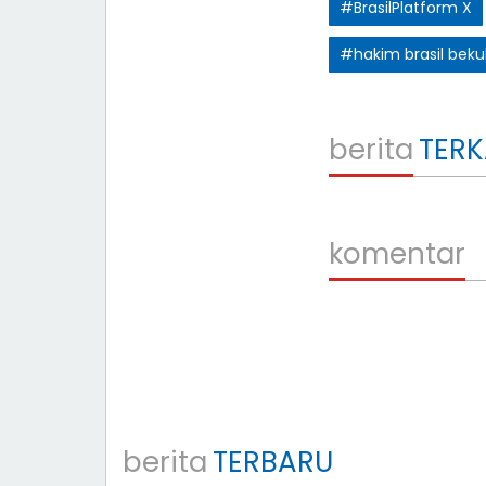
#BrasilPlatform X
#hakim brasil bekuk
berita
TERK
komentar
berita
TERBARU