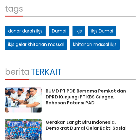
tags
donor darah ikjs
Dumai
ikjs
ikjs Dumai
ikjs gelar khitanan massal
khitanan massal ikjs
berita
TERKAIT
BUMD PT PDB Bersama Pemkot dan
DPRD Kunjungi PT KBS Cilegon,
Bahasan Potensi PAD
Gerakan Langit Biru Indonesia,
Demokrat Dumai Gelar Bakti Sosial