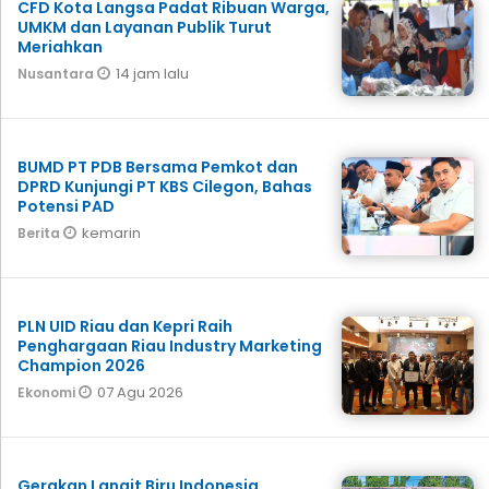
CFD Kota Langsa Padat Ribuan Warga,
UMKM dan Layanan Publik Turut
Meriahkan
14 jam lalu
Nusantara
BUMD PT PDB Bersama Pemkot dan
DPRD Kunjungi PT KBS Cilegon, Bahas
Potensi PAD
kemarin
Berita
PLN UID Riau dan Kepri Raih
Penghargaan Riau Industry Marketing
Champion 2026
07 Agu 2026
Ekonomi
Gerakan Langit Biru Indonesia,