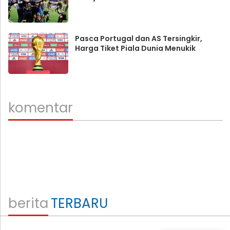
Pasca Portugal dan AS Tersingkir,
Harga Tiket Piala Dunia Menukik
komentar
berita
TERBARU