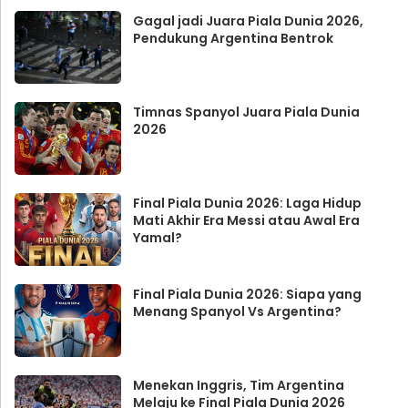
Gagal jadi Juara Piala Dunia 2026,
Pendukung Argentina Bentrok
Timnas Spanyol Juara Piala Dunia
2026
Final Piala Dunia 2026: Laga Hidup
Mati Akhir Era Messi atau Awal Era
Yamal?
Final Piala Dunia 2026: Siapa yang
Menang Spanyol Vs Argentina?
Menekan Inggris, Tim Argentina
Melaju ke Final Piala Dunia 2026