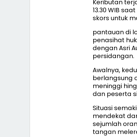
Keributan terj
13.30 WIB saa
skors untuk ma
pantauan di lo
penasihat hu
dengan Asri A
persidangan.
Awalnya, kedu
berlangsung c
meninggi hin
dan peserta s
Situasi semak
mendekat dan 
sejumlah oran
tangan melera