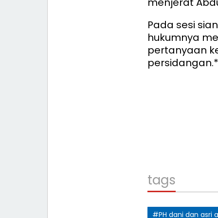
menjerat Abdu
Pada sesi sia
hukumnya me
pertanyaan ke
persidangan.*
tags
#PH dani dan asri