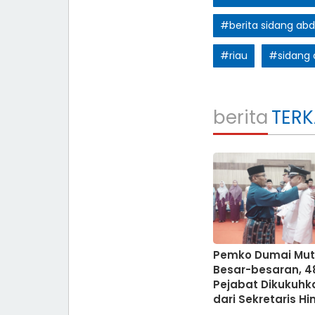
#berita sidang abd
#riau
#sidang 
berita
TERK
Pemko Dumai Mut
Besar-besaran, 4
Pejabat Dikukuhk
dari Sekretaris H
Kasie Kelurahan