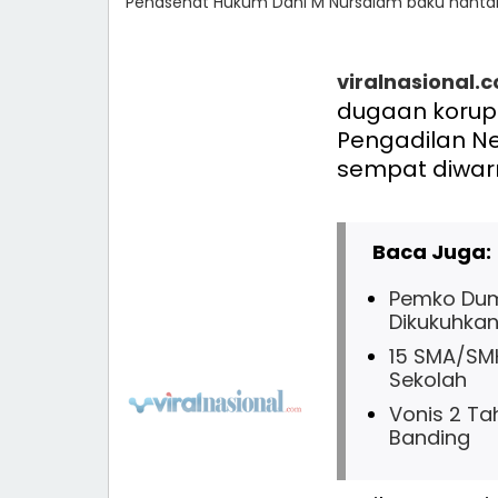
Penasehat Hukum Dani M Nursalam baku hantam
viralnasional.
dugaan korups
Pengadilan Ne
sempat diwarn
Baca Juga:
Pemko Duma
Dikukuhkan
15 SMA/SMK
Sekolah
Vonis 2 Ta
Banding