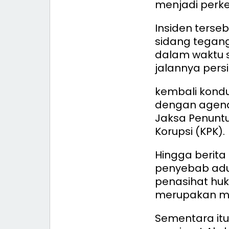
menjadi perkel
Insiden ters
sidang tegang
dalam waktu 
jalannya pers
kembali kondu
dengan agend
Jaksa Penunt
Korupsi (KPK).
Hingga berita 
penyebab adu
penasihat huk
merupakan man
Sementara itu