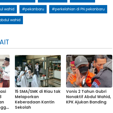
ul wahid
#pekanbaru
#perkelahian di PN pekanbaru
abdul wahid
AIT
asi
15 SMA/SMK di Riau tak
Vonis 2 Tahun Gubri
8
Melaporkan
Nonaktif Abdul Wahid,
an
Keberadaan Kantin
KPK Ajukan Banding
ingga
Sekolah