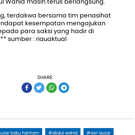
l Wahid masih terus berlangsung.
ng, terdakwa bersama tim penasihat
ndapat kesempatan mengajukan
pada para saksi yang hadir di
**
sumber : riauaktual
SHARE:
 auzar baku hantam
#abdul wahid
#asri auzar