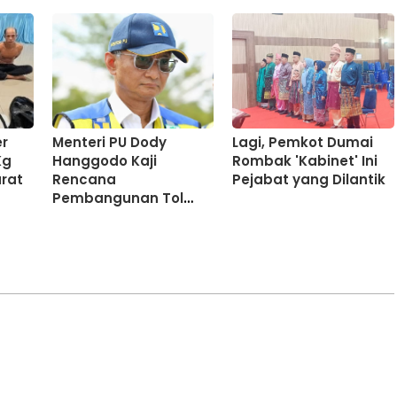
er
Menteri PU Dody
Lagi, Pemkot Dumai
Kg
Hanggodo Kaji
Rombak 'Kabinet' Ini
rat
Rencana
Pejabat yang Dilantik
Pembangunan Tol
Pekanbaru-
Kuansing,Ini
Alasannya?