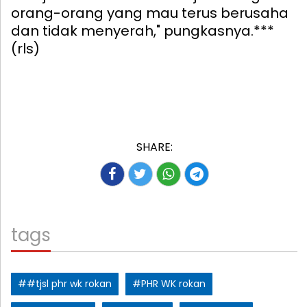
orang-orang yang mau terus berusaha
dan tidak menyerah," pungkasnya.***
(rls)
SHARE:
tags
##tjsl phr wk rokan
#PHR WK rokan