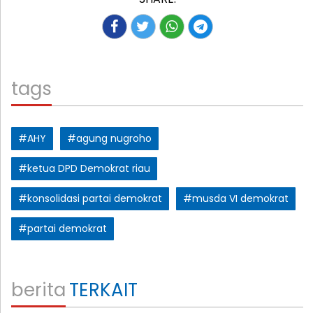
tags
#AHY
#agung nugroho
#ketua DPD Demokrat riau
#konsolidasi partai demokrat
#musda VI demokrat
#partai demokrat
berita
TERKAIT