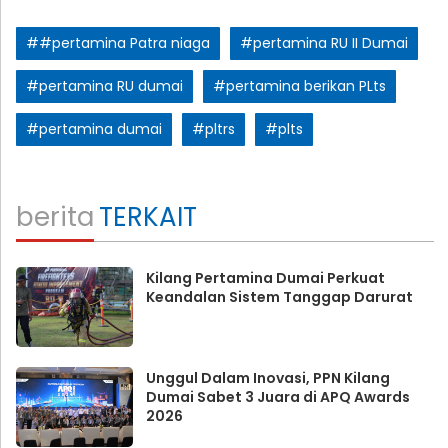
##pertamina Patra niaga
#pertamina RU II Dumai
#pertamina RU dumai
#pertamina berikan PLts
#pertamina dumai
#pltrs
#plts
berita
TERKAIT
Kilang Pertamina Dumai Perkuat
Keandalan Sistem Tanggap Darurat
Unggul Dalam Inovasi, PPN Kilang
Dumai Sabet 3 Juara di APQ Awards
2026