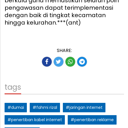
berkala guna memastikan seluruh poin
pengawasan dapat terimplementasi
dengan baik di tingkat kecamatan
hingga kelurahan.***(ant)
SHARE:
tags
#dumai
#fahmi rizal
#jaringan internet
#penertiban kabel internet
#penertiban reklame