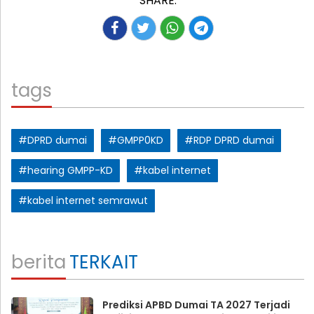
SHARE:
tags
#DPRD dumai
#GMPP0KD
#RDP DPRD dumai
#hearing GMPP-KD
#kabel internet
#kabel internet semrawut
berita
TERKAIT
Prediksi APBD Dumai TA 2027 Terjadi