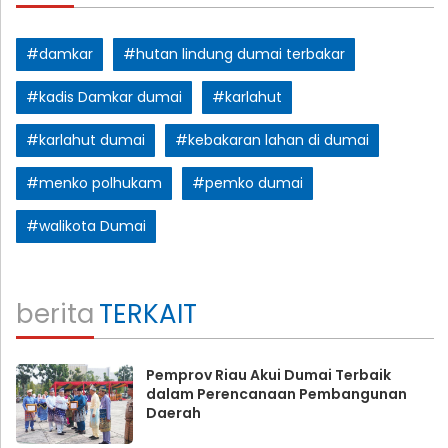
#damkar
#hutan lindung dumai terbakar
#kadis Damkar dumai
#karlahut
#karlahut dumai
#kebakaran lahan di dumai
#menko polhukam
#pemko dumai
#walikota Dumai
berita
TERKAIT
Pemprov Riau Akui Dumai Terbaik
dalam Perencanaan Pembangunan
Daerah