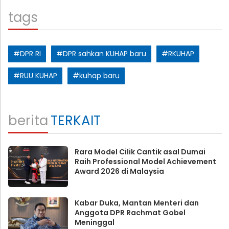
tags
#DPR RI
#DPR sahkan KUHAP baru
#RKUHAP
#RUU KUHAP
#kuhap baru
berita
TERKAIT
Rara Model Cilik Cantik asal Dumai
Raih Professional Model Achievement
Award 2026 di Malaysia
Kabar Duka, Mantan Menteri dan
Anggota DPR Rachmat Gobel
Meninggal