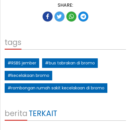
SHARE:
tags
#RSBS jember
#bus tabrakan di bromo
#kecelakaan bromo
#rombongan rumah sakit kecelakaan di bromo
berita
TERKAIT