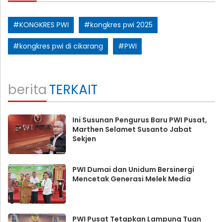
#KONGKRES PWI
#kongkres pwi 2025
#kongkres pwi di cikarang
#PWI
berita
TERKAIT
Ini Susunan Pengurus Baru PWI Pusat,
Marthen Selamet Susanto Jabat
Sekjen
PWI Dumai dan Unidum Bersinergi
Mencetak Generasi Melek Media
PWI Pusat Tetapkan Lampung Tuan