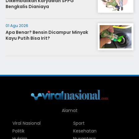
Dikembalikan Karyawan SPPG
Bengkalis Dianiaya
01 Agu 2026
Apa Benar? Bensin Dicampur Minyak
Kayu Putih Bisa Irit?
Alamat
Viral Nasional
Sport
Politik
Kesehatan
Hukrim
Nusantara