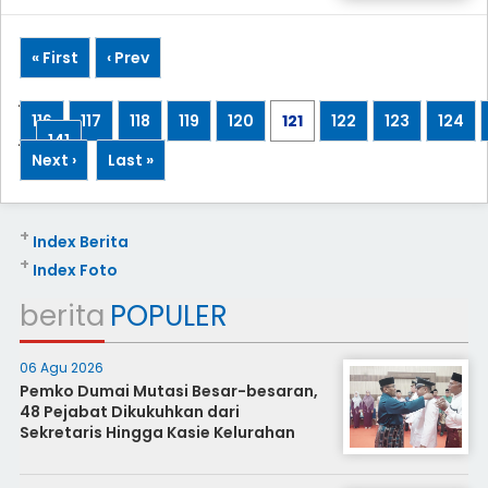
« First
‹ Prev
...
116
117
118
119
120
121
122
123
124
...
141
Next ›
Last »
+
Index Berita
+
Index Foto
berita
POPULER
06 Agu 2026
Pemko Dumai Mutasi Besar-besaran,
48 Pejabat Dikukuhkan dari
Sekretaris Hingga Kasie Kelurahan