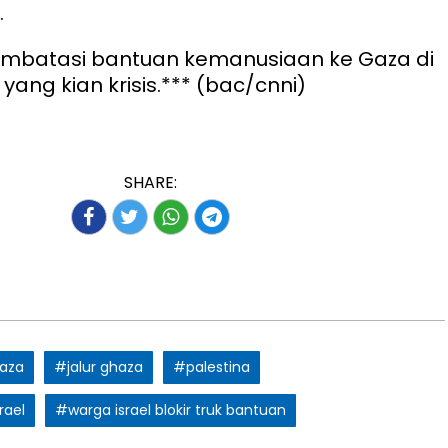
.
embatasi bantuan kemanusiaan ke Gaza di
 yang kian krisis.*** (bac/cnni)
SHARE:
gaza
#jalur ghaza
#palestina
rael
#warga israel blokir truk bantuan