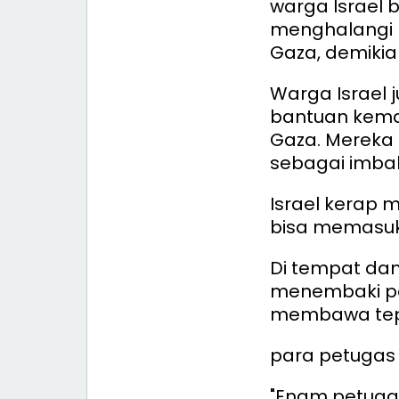
warga Israel 
menghalangi 
Gaza, demikian
Warga Israel
bantuan keman
Gaza. Mereka
sebagai imba
Israel kerap
bisa memasuki
Di tempat dan
menembaki po
membawa tep
para petugas
"Enam petugas