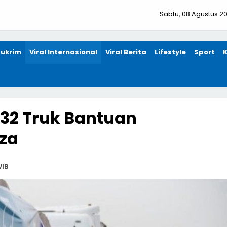
Sabtu, 08 Agustus 2
ukrim
Viral Internasional
Viral Berita
Lifestyle
Sport
 132 Truk Bantuan
za
WIB