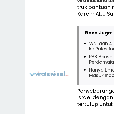
viralnasional.
truk bantuan
Karem Abu Sal
Baca Juga:
WNI dan 4 
ke Palestin
PBB Berwen
Perdamaian
Hanya Lima
Masuk Indo
Penyeberang
Israel dengan 
tertutup untu