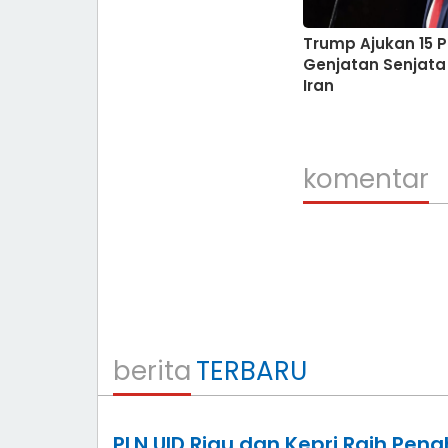
Trump Ajukan 15 P
Genjatan Senjata
Iran
komentar
berita
TERBARU
PLN UID Riau dan Kepri Raih Pen