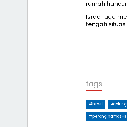
rumah hancur
Israel juga m
tengah situasi
tags
#israel
#jalur 
#perang hamas-is