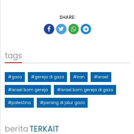
SHARE:
tags
#gaza
#gereja di gaza
#iran
#israel
#israel bom gereja
#israel bom gereja di gaza
#palestina
#perang di jalur gaza
berita
TERKAIT