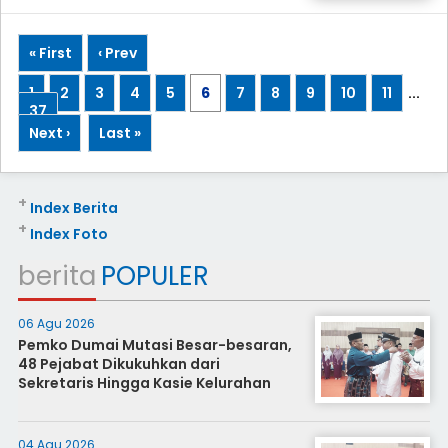
« First
‹ Prev
1
2
3
4
5
6
7
8
9
10
11
...
37
Next ›
Last »
+
Index Berita
+
Index Foto
berita
POPULER
06 Agu 2026
Pemko Dumai Mutasi Besar-besaran,
48 Pejabat Dikukuhkan dari
Sekretaris Hingga Kasie Kelurahan
04 Agu 2026