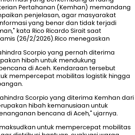
nterian Pertahanan (Kemhan) memandang
paikan penjelasan, agar masyarakat
formasi yang benar dan tidak terjadi
n," kata Rico Ricardo Sirait saat
Kamis (26/2/2026).
Rico menegaskan
hindra Scorpio yang pernah diterima
pakan hibah untuk mendukung
encana di Aceh. Kendaraan tersebut
uk mempercepat mobilitas logistik hingga
pangan.
hindra Scorpio yang diterima Kemhan dari
merupakan hibah kemanusiaan untuk
nanganan bencana di Aceh," ujarnya.
dimaksudkan untuk mempercepat mobilitas
gar distribusi bantuan, evakuasi warga,