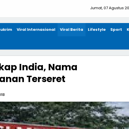
Jumat, 07 Agustus 2
ukrim
Viral Internasional
Viral Berita
Lifestyle
Sport
ikap India, Nama
anan Terseret
WIB