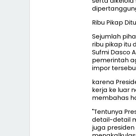
serta dikelol
dipertanggung
Ribu Pikap Di
Sejumlah pih
ribu pikap itu
Sufmi Dasco 
pemerintah a
impor tersebu
karena Presi
kerja ke luar 
membahas hal 
"Tentunya Pr
detail-detail
juga preside
mengkalkulasi