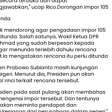
a secara terbuka dan dapat
jawabkan," ucap Rico.
Dorongan Impor 105
tunda
ak mendorong agar pengadaan impor 105
 ditunda. Salah satunya, Wakil Ketua DPR
Ahmad yang sudah berpesan kepada
gar menunda terlebih dahulu rencana
t.
Ia mengatakan rencana itu perlu ditunda
den Prabowo Subianto masih kunjungan
negeri. Menurut dia, Presiden pun akan
rinci terkait rencana tersebut.
esiden pada saat pulang akan membahas
 mengenai impor tersebut. Dan tentunya
n akan meminta pendapat dan
 kesiapan dari perusahaan dalam negeri,"