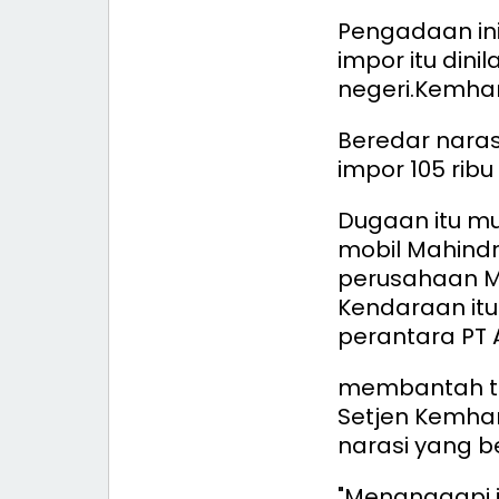
Pengadaan in
impor itu dini
negeri.
Kemhan 
Beredar nara
impor 105 ribu 
Dugaan itu m
mobil Mahindr
perusahaan M
Kendaraan itu
perantara PT 
membantah teg
Setjen Kemhan
narasi yang b
"Menanggapi 