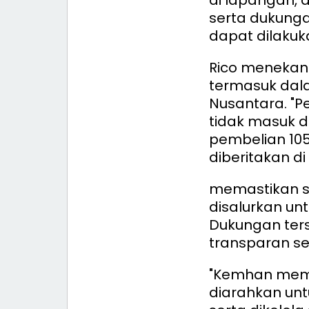
serta dukunga
dapat dilakuka
Rico menekan
termasuk dal
Nusantara. "Pe
tidak masuk 
pembelian 105
diberitakan di
memastikan s
disalurkan u
Dukungan ters
transparan s
"Kemhan mema
diarahkan un