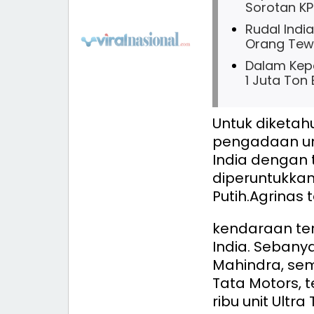
Sorotan KP
Rudal Indi
Orang Tew
Dalam Kep
1 Juta Ton
Untuk diketah
pengadaan unt
India dengan t
diperuntukkan
Putih.
Agrinas 
kendaraan ter
India. Sebanya
Mahindra, seme
Tata Motors, t
ribu unit Ultra 