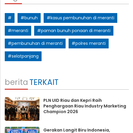
#
#bunuh
#kasus pembunuhan di meranti
#meranti
#paman bunuh ponaan di meranti
#pembunuhan di meranti
#polres meranti
#selatpanjang
berita
TERKAIT
PLN UID Riau dan Kepri Raih
Penghargaan Riau Industry Marketing
Champion 2026
Gerakan Langit Biru Indonesia,