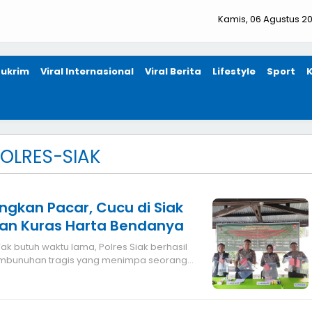
Kamis, 06 Agustus 2
ukrim
Viral Internasional
Viral Berita
Lifestyle
Sport
OLRES-SIAK
gkan Pacar, Cucu di Siak
an Kuras Harta Bendanya
bunuhan tragis yang menimpa seorang