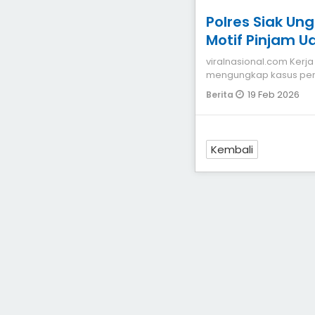
Polres Siak U
Motif Pinjam U
viralnasional.com Kerja secara maraton akhirnya Polres Siak
mengungkap kasus pem
yang ditemukan tew
19 Feb 2026
Berita
Kembali