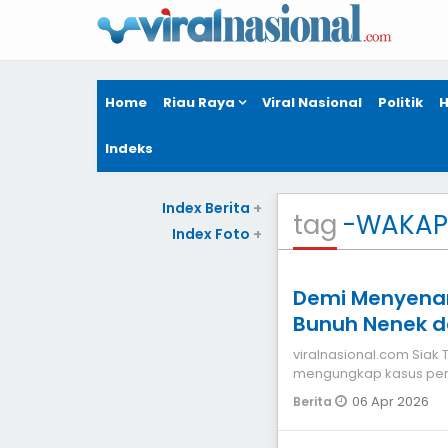
Home
Riau Raya
Viral Nasional
Politik
H
Indeks
Index Berita
+
tag
-WAKAP
Index Foto
+
Demi Menyenan
Bunuh Nenek d
viralnasional.com Siak Tak butuh waktu lama, Polres Siak berhasil
mengungkap kasus pem
nenek di Kabupa
06 Apr 2026
Berita