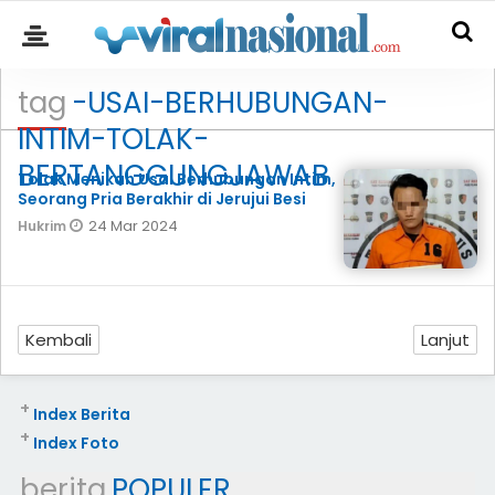
tag
-USAI-BERHUBUNGAN-
INTIM-TOLAK-
BERTANGGUNGJAWAB
Tolak Menikah Usai Berhubungan Intim,
Seorang Pria Berakhir di Jerujui Besi
24 Mar 2024
Hukrim
Kembali
Lanjut
+
Index Berita
+
Index Foto
berita
POPULER