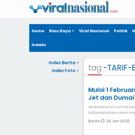
Home
Riau Raya
Viral Nasional
Politik
H
Indeks
Index Berita
+
tag
-TARIF-
Index Foto
+
Mulai 1 Februar
Jet dan Dumai E
Nilainya
viralnasional.com &ndas
Indomabahari resmi mena
Dumai Ekspress Gr
28 Jan 2026
Berita