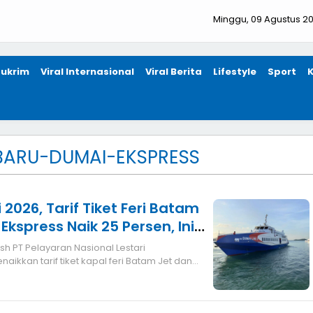
Minggu, 09 Agustus 2
ukrim
Viral Internasional
Viral Berita
Lifestyle
Sport
BARU-DUMAI-EKSPRESS
i 2026, Tarif Tiket Feri Batam
kspress Naik 25 Persen, Ini
h PT Pelayaran Nasional Lestari
ikkan tarif tiket kapal feri Batam Jet dan