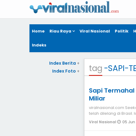
Home
Riau Raya
Viral Nasional
Politik
H
Indeks
Index Berita
+
tag
-SAPI-T
Index Foto
+
Sapi Termahal
Miliar
viralnasional.com Seekor sapi diklaim sebagai termahal di dunia
telah dilelang di Brasil
diawasi
05 Jun
Viral Nasional