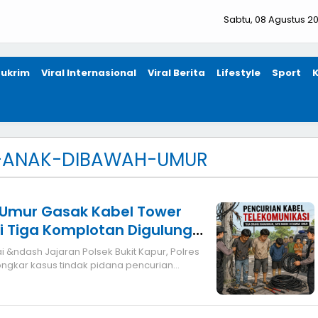
Sabtu, 08 Agustus 2
ukrim
Viral Internasional
Viral Berita
Lifestyle
Sport
-ANAK-DIBAWAH-UMUR
Umur Gasak Kabel Tower
i Tiga Komplotan Digulung
 &ndash Jajaran Polsek Bukit Kapur, Polres
ngkar kasus tindak pidana pencurian