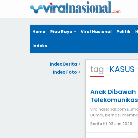
Home
Riau Raya
Viral Nasional
Politik
H
Indeks
Index Berita
+
tag
-KASUS
Index Foto
+
Anak Dibawah 
Telekomunikas
polisi
viralnasional.com Dumai
Dumai, berhasil membo
dengan pemberat
03 Jun 2026
Berita