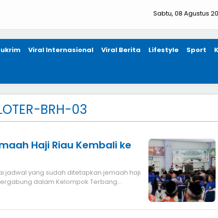
Sabtu, 08 Agustus 2
ukrim
Viral Internasional
Viral Berita
Lifestyle
Sport
LOTER-BRH-03
amaah Haji Riau Kembali ke
ng tergabung dalam Kelompok Terbang