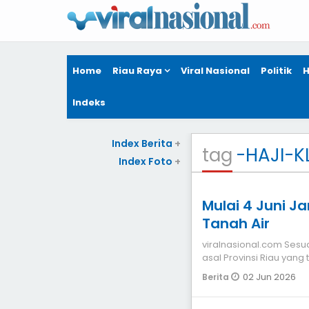
Home
Riau Raya
Viral Nasional
Politik
H
Indeks
Index Berita
+
tag
-HAJI-K
Index Foto
+
Mulai 4 Juni J
Tanah Air
viralnasional.com Sesuai jadwal yang sudah ditetapkan jemaah haji
asal Provinsi Riau ya
(Kloter) BTH 0
02 Jun 2026
Berita