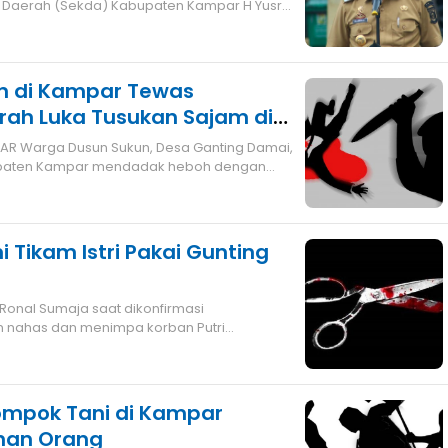
is Daerah (Sekda) Kabupaten Kampar H Yusri
n di Kampar Tewas
rah Luka Tusukan Sajam di
a
upaten Kampar mendadak heboh dengan
 Tikam Istri Pakai Gunting
onal Sumaja saat dikonfirmasi
 nahas dan menimpa korban Putri
 (3/3) kemarin
ompok Tani di Kampar
uhan Orang