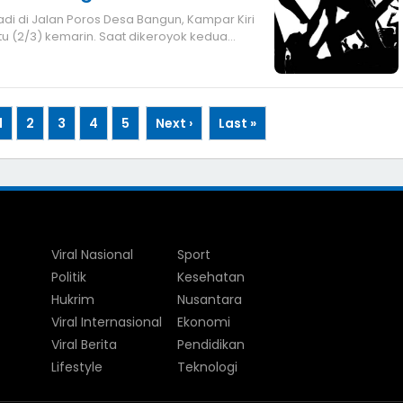
di di Jalan Poros Desa Bangun, Kampar Kiri
tu (2/3) kemarin. Saat dikeroyok kedua
1
2
3
4
5
Next ›
Last »
Viral Nasional
Sport
Politik
Kesehatan
Hukrim
Nusantara
Viral Internasional
Ekonomi
Viral Berita
Pendidikan
Lifestyle
Teknologi