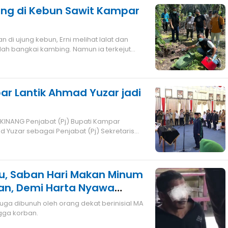
ng di Kebun Sawit Kampar
 di ujung kebun, Erni melihat lalat dan
h bangkai kambing. Namun ia terkejut
ar Lantik Ahmad Yuzar jadi
 Yuzar sebagai Penjabat (Pj) Sekretaris
u, Saban Hari Makan Minum
an, Demi Harta Nyawa
ar Melayang
ga dibunuh oleh orang dekat berinisial MA
gga korban.