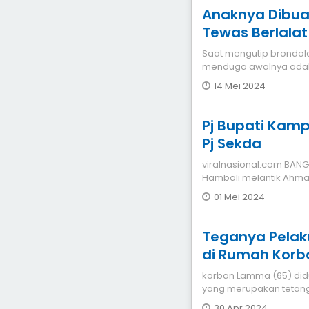
Anaknya Dibua
Tewas Berlalat
Saat mengutip brondolan
menduga awalnya adala
ketika mendekati su
14 Mei 2024
Pj Bupati Kamp
Pj Sekda
viralnasional.com BANGKINANG Penjabat (Pj) Bupati Kampar
Hambali melantik Ahmad
Daerah (Sekda) Ka
01 Mei 2024
Teganya Pelak
di Rumah Korb
Nenek di Kamp
korban Lamma (65) didu
yang merupakan tetan
30 Apr 2024