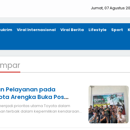
Jumat, 07 Agustus 2
ukrim
Viral Internasional
Viral Berita
Lifestyle
Sport
ampar
n Pelayanan pada
ota Arengka Buka Pos
njadi prioritas utama Toyota dalam
n terbaik dalam kepemilikan kendaraan
imalka