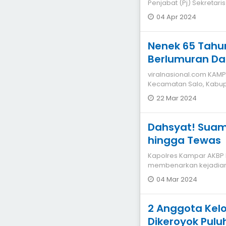
Penjabat (Pj) Sekretar
diganti oleh
04 Apr 2024
Nenek 65 Tahu
Berlumuran Da
Perut dan Dad
viralnasional.com KAMPAR Warga Dusun Sukun, Desa Ganting Damai,
Kecamatan Salo, Kab
ditemukan seora
22 Mar 2024
Dahsyat! Suami
hingga Tewas
Kapolres Kampar AKBP R
membenarkan kejadian
Windasari (29), Minggu
04 Mar 2024
2 Anggota Kel
Dikeroyok Pul