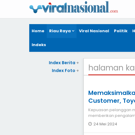
Home
Riau Raya
Viral Nasional
Politik
H
Indeks
Index Berita
+
halaman k
Index Foto
+
Memaksimalka
Customer, Toy
Tapung
Kepuasan pelanggan me
memberikan pengalama
Toyota. Untuk memaks
24 Mei 2024