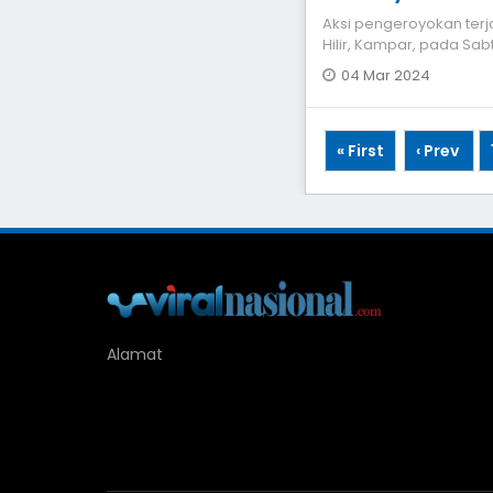
Aksi pengeroyokan terja
Hilir, Kampar, pada Sab
korban sedan
04 Mar 2024
« First
‹ Prev
Alamat