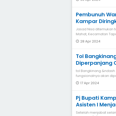
Pembunuh Wan
Kampar Diringk
Jasad Nisa ditemukan t
Mahat, Kecamatan Tap
(21/4/2024) lalu oleh w
28 Apr 2024
Tol Bangkinang
Diperpanjang 
Ini
tol Bangkinang &ndash X
fungsionalnya akan dipe
17 Apr 2024
Pj Bupati Kamp
Asisten I Menja
Setelah menjabat selama