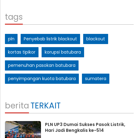
tags
pln
Penyebab listrik blackout
blackout
kortas tipikor
korupsi batubara
pemenuhan pasokan batubara
penyimpangan kuota batubara
sumatera
berita
TERKAIT
PLN UP3 Dumai Sukses Pasok Listrik,
Hari Jadi Bengkalis ke-514