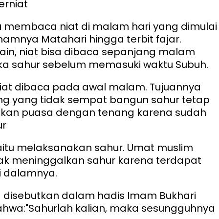
Berniat
u membaca niat di malam hari yang dimulai
namnya Matahari hingga terbit fajar.
ain, niat bisa dibaca sepanjang malam
ika sahur sebelum memasuki waktu Subuh.
iat dibaca pada awal malam. Tujuannya
ng yang tidak sempat bangun sahur tetap
nkan puasa dengan tenang karena sudah
ur
aitu melaksanakan sahur. Umat muslim
dak meninggalkan sahur karena terdapat
i dalamnya.
disebutkan dalam hadis Imam Bukhari
ahwa:
"Sahurlah kalian, maka sesungguhnya