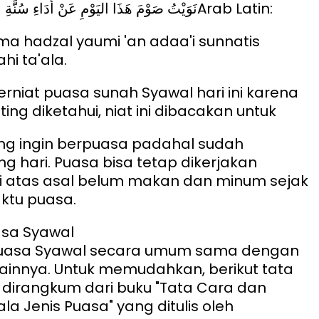
نَوَيْتُ صَوْمَ هَذَا اليَوْمِ عَنْ أَدَاءِ سُنَّة
Arab Latin:
a hadzal yaumi 'an adaa'i sunnatis
hi ta'ala.
berniat puasa sunah Syawal hari ini karena
ting diketahui, niat ini dibacakan untuk
ng ingin berpuasa padahal sudah
g hari. Puasa bisa tetap dikerjakan
i atas asal belum makan dan minum sejak
ktu puasa.
asa Syawal
uasa Syawal secara umum sama dengan
ainnya. Untuk memudahkan, berikut tata
dirangkum dari buku "Tata Cara dan
a Jenis Puasa" yang ditulis oleh