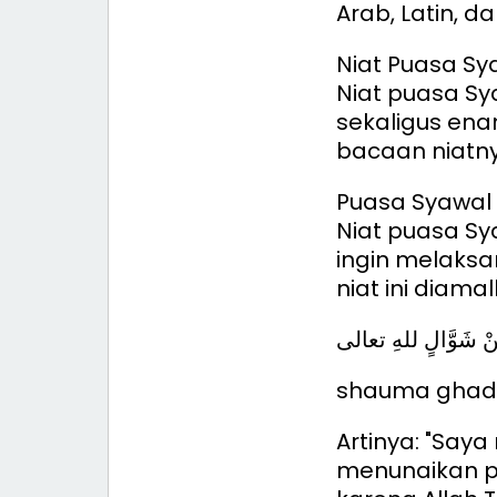
Arab, Latin, da
Niat Puasa Sya
Niat puasa Sy
sekaligus ena
bacaan niatnya
Puasa Syawal 
Niat puasa Sya
ingin melaksa
niat ini diama
 مِنْ شَوَّالٍ للهِ تعالى
shauma ghadin 
Artinya: "Saya
menunaikan p