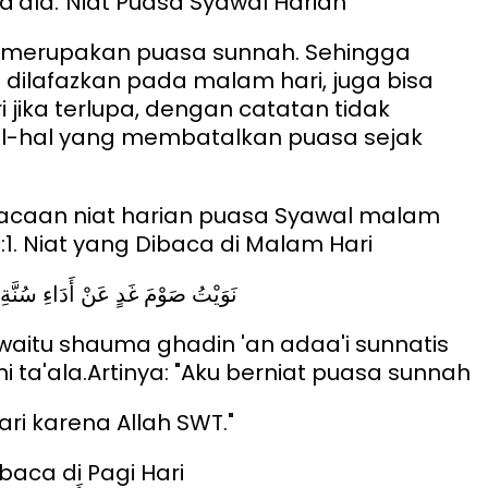
a'ala."
Niat Puasa Syawal Harian
 merupakan puasa sunnah. Sehingga
 dilafazkan pada malam hari, juga bisa
 jika terlupa, dengan catatan tidak
l-hal yang membatalkan puasa sejak
bacaan niat harian puasa Syawal malam
:
1. Niat yang Dibaca di Malam Hari
نَوَيْتُ صَوْمَ غَدٍ عَنْ أَدَاءِ سُنَّ
awaitu shauma ghadin 'an adaa'i sunnatis
i ta'ala.
Artinya: "Aku berniat puasa sunnah
ri karena Allah SWT."
ibaca di Pagi Hari