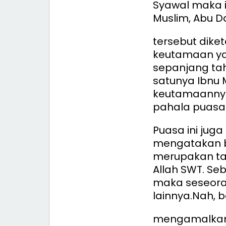
Syawal maka i
Muslim, Abu Da
tersebut dike
keutamaan ya
sepanjang tah
satunya Ibnu
keutamaannya
pahala puasa 
Puasa ini juga
mengatakan 
merupakan ta
Allah SWT. Seba
maka seseor
lainnya.
Nah, b
mengamalkann