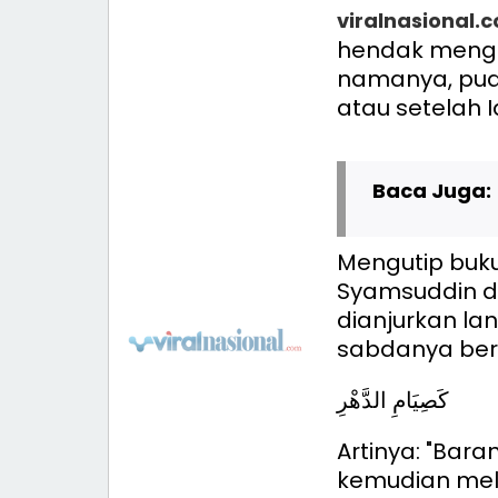
viralnasional.
hendak menga
namanya, puas
atau setelah Idu
Baca Juga:
Mengutip buku
Syamsuddin da
dianjurkan la
sabdanya beri
كَصِيَامِ الدَّهْرِ
Artinya: "Bar
kemudian mel