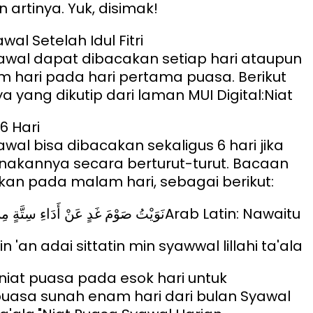
n artinya. Yuk, disimak!
wal Setelah Idul Fitri
awal dapat dibacakan setiap hari ataupun
m hari pada hari pertama puasa. Berikut
 yang dikutip dari laman MUI Digital:
Niat
6 Hari
wal bisa dibacakan sekaligus 6 hari jika
nakannya secara berturut-turut. Bacaan
lkan pada malam hari, sebagai berikut:
نَوَيْتُ صَوْمَ غَدٍ عَنْ أَدَاءِ سِتَّةٍ
Arab Latin: Nawaitu
'an adai sittatin min syawwal lillahi ta'ala
 niat puasa pada esok hari untuk
uasa sunah enam hari dari bulan Syawal