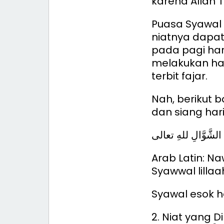
karena Allah T
Puasa Syawal
niatnya dapat
pada pagi hari
melakukan ha
terbit fajar.
Nah, berikut 
dan siang hari
ةِ الشَّوَّالِ للهِ تعالى
Arab Latin: N
Syawwal lillaah
Syawal esok ha
2. Niat yang D