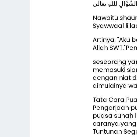
ِ الشَّوَّالِ لللهِ تعالى
Nawaitu shaum
Syawwaal lillaa
Artinya: "Aku 
Allah SWT."
Pen
seseorang ya
memasuki sian
dengan niat d
dimulainya wa
Tata Cara Pu
Pengerjaan p
puasa sunah l
caranya yang 
Tuntunan Segal