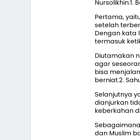
Nursolikhin:
1. 
Pertama, yait
setelah terbe
Dengan kata l
termasuk ket
Diutamakan n
agar seseora
bisa menjala
berniat.
2. Sah
Selanjutnya y
dianjurkan ti
keberkahan d
Sebagaimana 
dan Muslim b