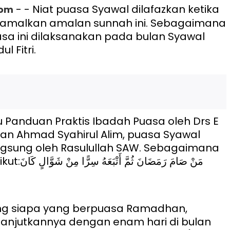
- - Niat puasa Syawal dilafazkan ketika
com
malkan amalan sunnah ini. Sebagaimana
a ini dilaksanakan pada bulan Syawal
l Fitri.
 Panduan Praktis Ibadah Puasa oleh Drs E
n Ahmad Syahirul Alim, puasa Syawal
ngsung oleh Rasulullah SAW. Sebagaimana
kut:
مَنْ صَامَ رَمَضَانَ ثُمَّ أَتْبَعَهُ سِرًّا مِنْ شَوَّالٍ كَانَ
ang siapa yang berpuasa Ramadhan,
anjutkannya dengan enam hari di bulan