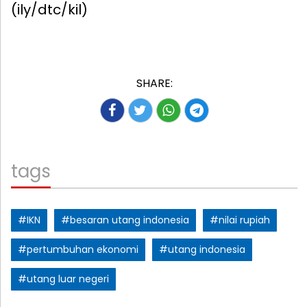
(ily/dtc/kil)
SHARE:
tags
#IKN
#besaran utang indonesia
#nilai rupiah
#pertumbuhan ekonomi
#utang indonesia
#utang luar negeri