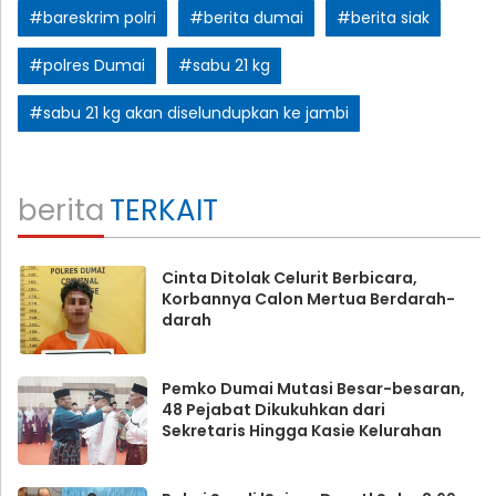
#bareskrim polri
#berita dumai
#berita siak
#polres Dumai
#sabu 21 kg
#sabu 21 kg akan diselundupkan ke jambi
berita
TERKAIT
Cinta Ditolak Celurit Berbicara,
Korbannya Calon Mertua Berdarah-
darah
Pemko Dumai Mutasi Besar-besaran,
48 Pejabat Dikukuhkan dari
Sekretaris Hingga Kasie Kelurahan