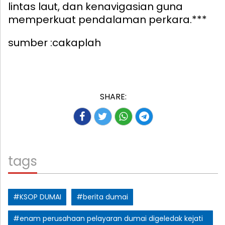
lintas laut, dan kenavigasian guna
memperkuat pendalaman perkara.***
sumber :cakaplah
SHARE:
tags
#KSOP DUMAI
#berita dumai
#enam perusahaan pelayaran dumai digeledak kejati