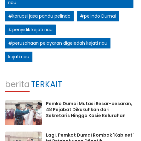
riau
#korupsi jasa pandu pelindo
#pelindo Dumai
#penyidik kejati riau
#perusahaan pelayaran digeledah kejati riau
kejati riau
berita
TERKAIT
Pemko Dumai Mutasi Besar-besaran,
48 Pejabat Dikukuhkan dari
Sekretaris Hingga Kasie Kelurahan
Lagi, Pemkot Dumai Rombak 'Kabinet'
Ini Pejabat yang Dilantik