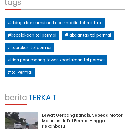
tags
#diduga konsumsi narkoba mobilio tabrak truk
#kecelakaan tol permai
#lakalantas tol permai
#tabrakan tol permai
#tiga penumpang tewas kecelakaan tol permai
#tol Permai
berita
TERKAIT
Lewat Gerbang Kandis, Sepeda Motor
Melintas di Tol Permai Hingga
Pekanbaru