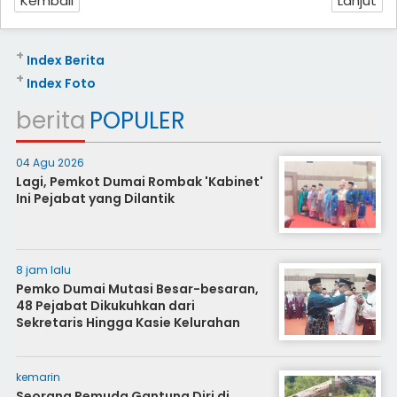
Kembali
Lanjut
+
Index Berita
+
Index Foto
berita
POPULER
04 Agu 2026
Lagi, Pemkot Dumai Rombak 'Kabinet'
Ini Pejabat yang Dilantik
8 jam lalu
Pemko Dumai Mutasi Besar-besaran,
48 Pejabat Dikukuhkan dari
Sekretaris Hingga Kasie Kelurahan
kemarin
Seorang Pemuda Gantung Diri di