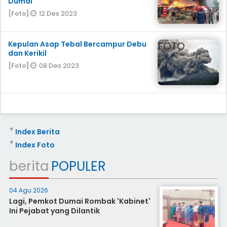
Dumai
12 Des 2023
[Foto]
Kepulan Asap Tebal Bercampur Debu
FOTO
dan Kerikil
08 Des 2023
[Foto]
+
Index Berita
+
Index Foto
berita
POPULER
04 Agu 2026
Lagi, Pemkot Dumai Rombak 'Kabinet'
Ini Pejabat yang Dilantik